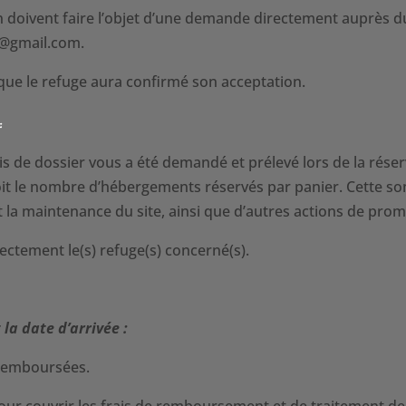
 doivent faire l’objet d’une demande directement auprès du
on@gmail.com.
que le refuge aura confirmé son acceptation.
:
 de dossier vous a été demandé et prélevé lors de la rése
soit le nombre d’hébergements réservés par panier. Cette s
 et la maintenance du site, ainsi que d’autres actions de pro
rectement le(s) refuge(s) concerné(s).
la date d’arrivée :
remboursées.
r couvrir les frais de remboursement et de traitement de 