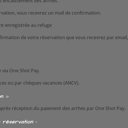
ès encaissement des arrhes.
ervation, vous recevrez un mail de confirmation.
t enregistrée au refuge
mation de votre réservation que vous recevrez par email, e
:
e via One Shot Pay.
èces ou par chèques vacances (ANCV).
n :
>
 après réception du paiement des arrhes par One Shot Pay.
 réservation :