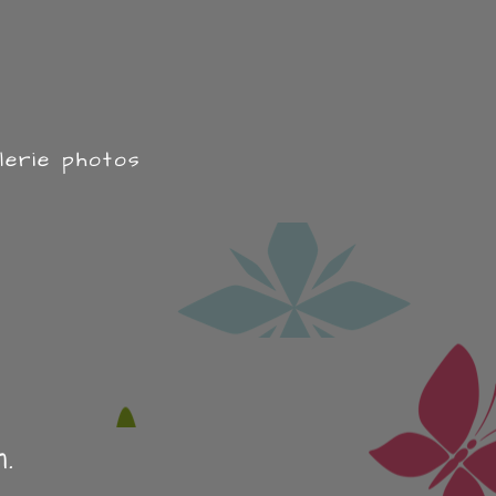
lerie photos
.